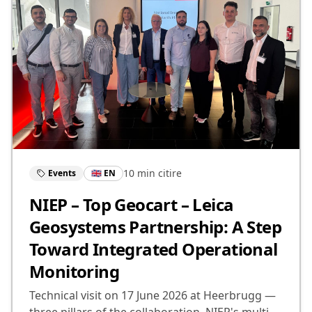
10 min
citire
Events
🇬🇧 EN
NIEP – Top Geocart – Leica
Geosystems Partnership: A Step
Toward Integrated Operational
Monitoring
Technical visit on 17 June 2026 at Heerbrugg —
three pillars of the collaboration, NIEP's multi-