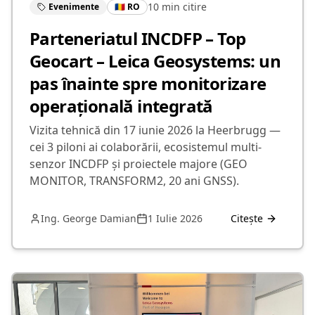
10 min
citire
Evenimente
🇷🇴 RO
Parteneriatul INCDFP – Top
Geocart – Leica Geosystems: un
pas înainte spre monitorizare
operațională integrată
Vizita tehnică din 17 iunie 2026 la Heerbrugg —
cei 3 piloni ai colaborării, ecosistemul multi-
senzor INCDFP și proiectele majore (GEO
MONITOR, TRANSFORM2, 20 ani GNSS).
Ing. George Damian
1 Iulie 2026
Citește