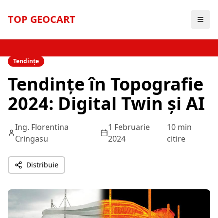
TOP GEOCART
Înapoi la Blog
Tendințe
Tendințe în Topografie
2024: Digital Twin și AI
Ing. Florentina
1 Februarie
10 min
Cringasu
2024
citire
Distribuie