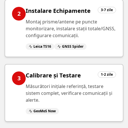
Instalare Echipamente
3-7 zile
2
Montaj prisme/antene pe puncte
monitorizare, instalare stații totale/GNSS,
configurare comunicații.
Leica TS16
GNSS Spider
Calibrare și Testare
1-2 zile
3
Măsurători inițiale referință, testare
sistem complet, verificare comunicații și
alerte.
GeoMoS Now