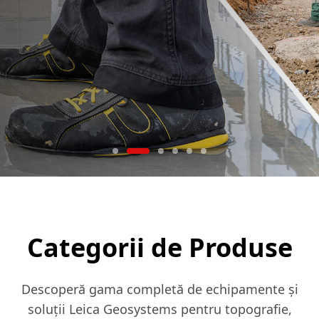
lucru optimizat, cu GeoCloud Drive – alimentat
tehnologia de Poziționare Vizuală.
înregistrarea scanărilor în timp real.
de HxDR.
Categorii de Produse
Descoperă gama completă de echipamente și
soluții Leica Geosystems pentru topografie,