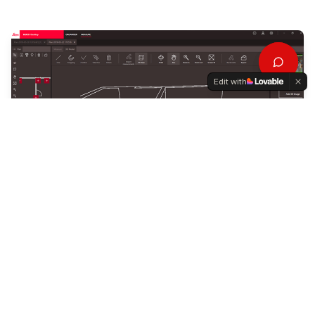
Edit with
Modelator 3D
Creați modele CAD 3D din măsurători cu opționalul 3D
Modeler. Modelatorul 3D poate fi utilizat pentru a
extrage dimensiuni și geometrie pentru a crea modele
CAD 3D (DXF sau DWG).