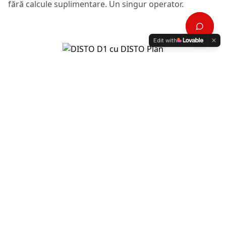
fără calcule suplimentare. Un singur operator.
Edit with
Aplicația pentru mai multă
funcționalitate
Bluetooth integrat. Cu DISTO Plan, măsurătorile sunt
integrate în imagini sau schițe. Documentare fără
erori, trimitere instantanee.
Specificații tehnice