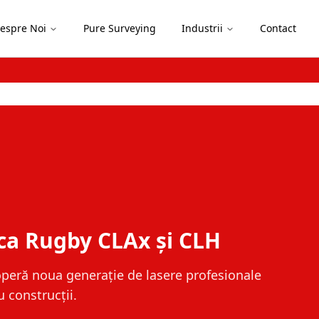
espre Noi
Pure Surveying
Industrii
Contact
ivire de ansamblu: Seria de
sere rotative Leica Rugby
operă performanțele seriei de lasere rotative
y 600.