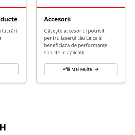
nducte
Accesorii
 lucrări
Găsește accesoriul potrivit
e
pentru laserul tău Leica și
beneficiază de performanțe
sporite în aplicații.
Află Mai Multe
LH