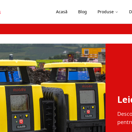
Acasă
Blog
Produse
D
Pr
la
Desc
Rugb