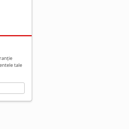
ranție
entele tale