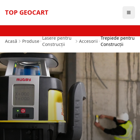
TOP GEOCART
Lasere pentru
Trepiede pentru
Acasă
Produse
Accesorii
Construcții
Construcții