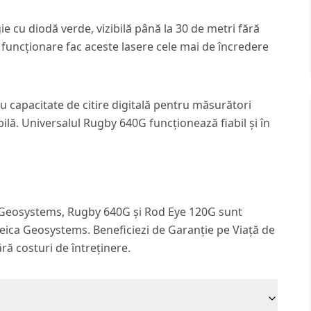
 cu diodă verde, vizibilă până la 30 de metri fără
e funcționare fac aceste lasere cele mai de încredere
u capacitate de citire digitală pentru măsurători
lă. Universalul Rugby 640G funcționează fiabil și în
a Geosystems, Rugby 640G și Rod Eye 120G sunt
eica Geosystems. Beneficiezi de Garanție pe Viață de
ără costuri de întreținere.