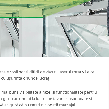
razele roșii pot fi dificil de văzut. Laserul rotativ Leica
cu ușurință oriunde lucrați.
 mai bună vizibilitate a razei și funcționalitate pentru
rea gips-cartonului la lucrul pe tavane suspendate și
vă asigură că nu ratați niciodată marcajul.