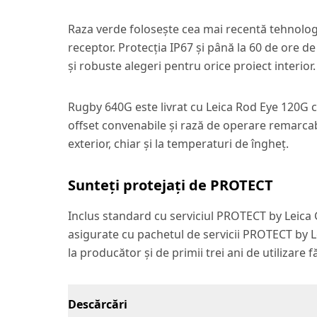
Raza verde folosește cea mai recentă tehnologie
receptor. Protecția IP67 și până la 60 de ore d
și robuste alegeri pentru orice proiect interior.
Rugby 640G este livrat cu Leica Rod Eye 120G c
offset convenabile și rază de operare remarcabi
exterior, chiar și la temperaturi de îngheț.
Sunteți protejați de PROTECT
Inclus standard cu serviciul PROTECT by Leic
asigurate cu pachetul de servicii PROTECT by L
la producător și de primii trei ani de utilizare f
Descărcări