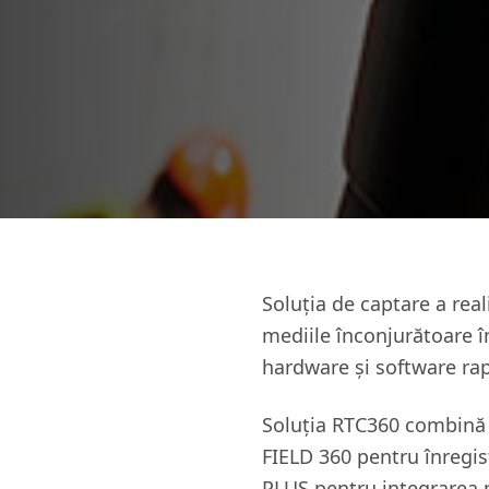
Soluția de captare a rea
mediile înconjurătoare în
hardware și software rapi
Soluția RTC360 combină e
FIELD 360 pentru înregis
PLUS pentru integrarea p