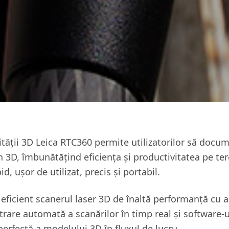
lității 3D Leica RTC360 permite utilizatorilor să docu
 3D, îmbunătățind eficiența și productivitatea pe tere
d, ușor de utilizat, precis și portabil.
ficient scanerul laser 3D de înaltă performanță cu a
trare automată a scanărilor în timp real și software
erfectă a modelului 3D în fluxul de lucru.