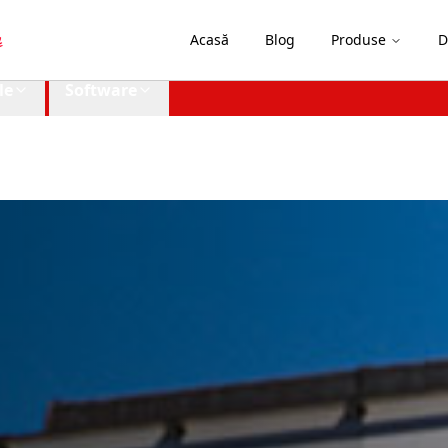
Acasă
Blog
Produse
D
le
Software