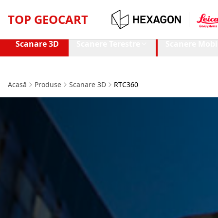
TOP GEOCART
Scanare 3D
Scanere Terestre
Scanere Mobi
Acasă
Produse
Scanare 3D
RTC360