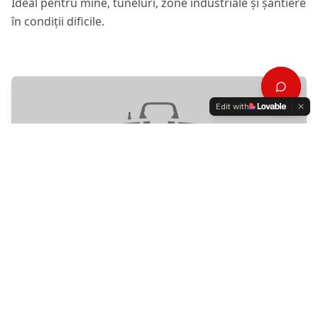
Ideal pentru mine, tuneluri, zone industriale și șantiere
în condiții dificile.
Edit with
Precizie de Clasă Topografică
Cu compensare dual-axis, precizie angulară de 8" și
zgomot redus de distanță, P50 livrează nori de puncte
3D cu precizie topografică pentru cele mai exigente