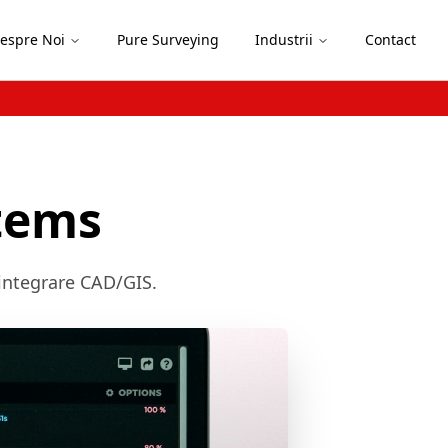
espre Noi
Pure Surveying
Industrii
Contact
tems
 integrare CAD/GIS.