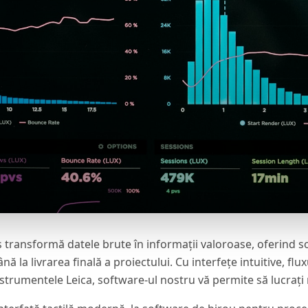
transformă datele brute în informații valoroase, oferind so
ă la livrarea finală a proiectului. Cu interfețe intuitive, flu
strumentele Leica, software-ul nostru vă permite să lucrați m