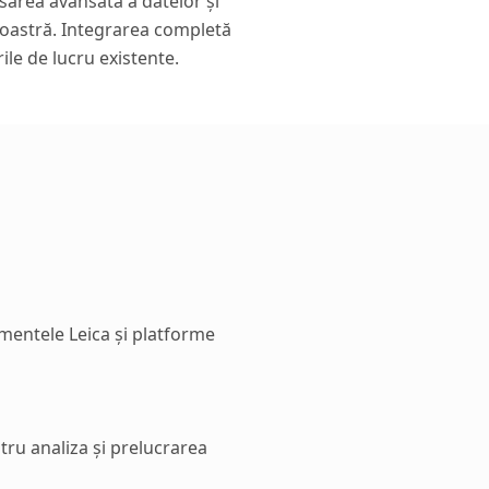
sarea avansată a datelor și
voastră. Integrarea completă
le de lucru existente.
mentele Leica și platforme
ru analiza și prelucrarea