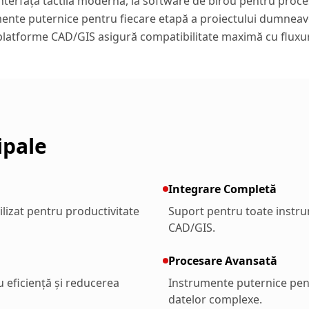
interfață tactilă modernă, la software de birou pentru proce
umente puternice pentru fiecare etapă a proiectului dumnea
platforme CAD/GIS asigură compatibilitate maximă cu fluxuri
ipale
Integrare Completă
lizat pentru productivitate
Suport pentru toate instru
CAD/GIS.
Procesare Avansată
 eficiență și reducerea
Instrumente puternice pent
datelor complexe.